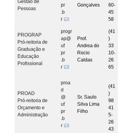
Gestão de
pr
Gonçalves
60-
Pessoas
.b
45
r
58
progr
(41
PROGRAP
ap@
Prof.
)
Pró-reitoria de
uf
Andrea do
33
Graduação e
pr
Rocio
10-
Educação
.b
Caldas
26
Profissional
r
65
proa
(41
d
PROAD
)
@
Sr. Saulo
Pró-reitoria de
98
uf
Silva Lima
Orçamento e
41
pr
Filho
Administração
5-
.b
26
r
43