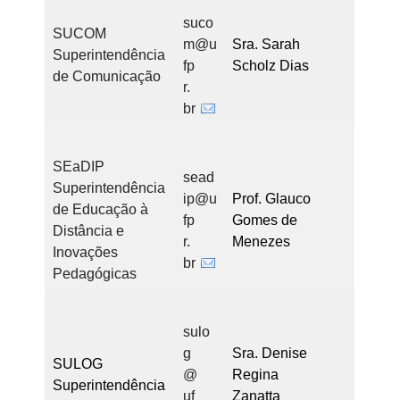
suco
SUCOM
m@u
Sra. Sarah
Superintendência
fp
Scholz Dias
de Comunicação
r.
br
SEaDIP
sead
Superintendência
ip@u
Prof. Glauco
de Educação à
fp
Gomes de
Distância e
r.
Menezes
Inovações
br
Pedagógicas
sulo
g
Sra. Denise
SULOG
@
Regina
Superintendência
uf
Zanatta