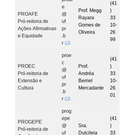
(41
e
Prof. Megg
)
PROAFE
@
Rayara
33
Pró-reitoria de
uf
Gomes de
10-
Ações Afirmativas
pr
Oliveira
26
e Equidade
.b
99
r
proe
(41
c
PROEC
Prof.
)
@
Pró-reitoria de
Andréa
33
uf
Extensão e
Berriel
10-
pr
Cultura
Mercadante
26
.b
01
r
prog
epe
(41
PROGEPE
@
Sra.
)
Pró-reitoria de
uf
Dulcileia
33