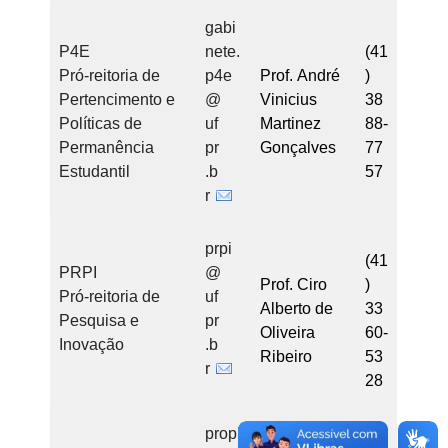
gabi
P4E
nete.
(41
Pró-reitoria de
p4e
Prof. André
)
Pertencimento e
@
Vinicius
38
Políticas de
uf
Martinez
88-
Permanência
pr
Gonçalves
77
Estudantil
.b
57
r
prpi
(41
PRPI
@
Prof. Ciro
)
Pró-reitoria de
uf
Alberto de
33
Pesquisa e
pr
Oliveira
60-
Inovação
.b
Ribeiro
53
r
28
propl
(41