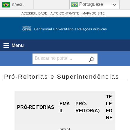
Portuguese
BRASIL
Simplifique!
ACESSIBILIDADE
ALTO CONTRASTE
MAPA DO SITE
Comunica BR
Participe
Acesso à informação
Menu
Legislação
Canais
Pró-Reitorias e Superintendências
TE
EMA
PRÓ-
LE
PRÓ-REITORIAS
IL
REITOR(A)
FO
NE
proaf