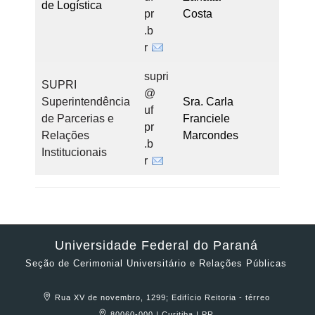
de Logística
pr
Costa
.b
r
supri
SUPRI
@
Superintendência
Sra. Carla
uf
de Parcerias e
Franciele
pr
Relações
Marcondes
.b
Institucionais
r
Universidade Federal do Paraná
Seção de Cerimonial Universitário e Relações Públicas
Rua XV de novembro, 1299; Edifício Reitoria - térreo
80060-000 | Curitiba | PR