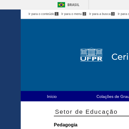
BRASIL
Ir para o conteúdo
1
Ir para o menu
2
Ir para a busca
3
Ir para 
Início
Colações de Gra
Setor de Educação
Pedagogia