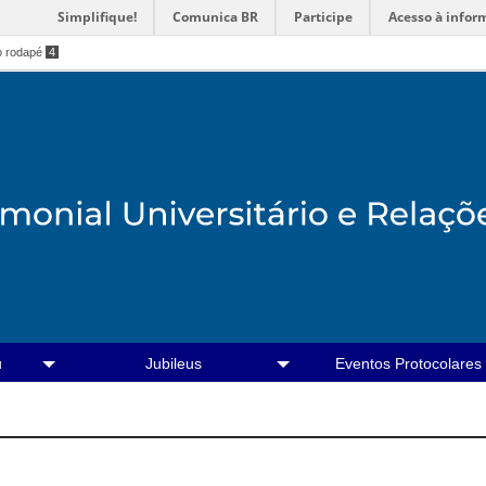
Simplifique!
Comunica BR
Participe
Acesso à infor
o rodapé
4
u
Jubileus
Eventos Protocolares